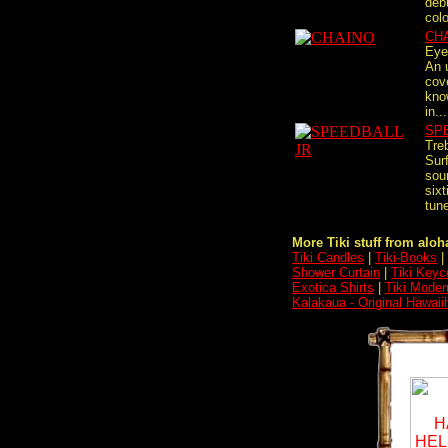
deb
colo
CH
Eye
An 
cov
know
in...
SP
Tre
Sur
sou
six
tune
More Tiki stuff from aloha
Tiki Candles
|
Tiki-Books
|
Shower Curtain
|
Tiki Keyc
Exotica Shirts
|
Tiki Moder
Kalakaua - Original Hawaii