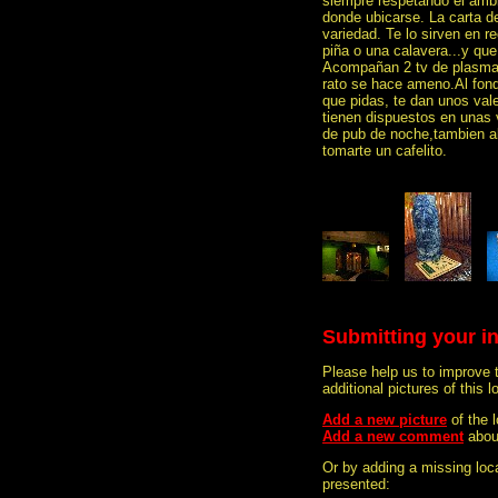
siempre respetando el ambi
donde ubicarse. La carta d
variedad. Te lo sirven en r
piña o una calavera...y que
Acompañan 2 tv de plasma 
rato se hace ameno.Al fond
que pidas, te dan unos val
tienen dispuestos en unas 
de pub de noche,tambien abr
tomarte un cafelito.
Submitting your i
Please help us to improve 
additional pictures of this l
Add a new picture
of the 
Add a new comment
abou
Or by adding a missing loca
presented: