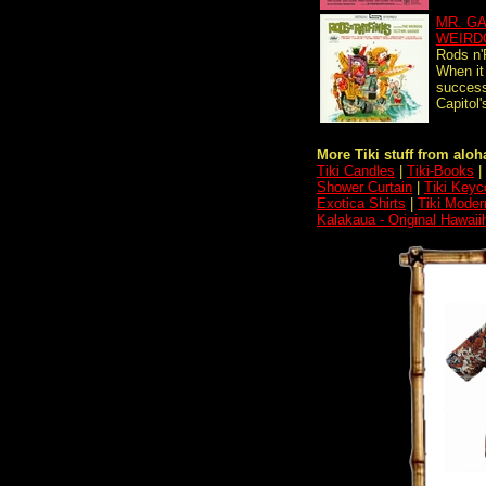
MR. G
WEIRD
Rods n'
When it
success
Capitol'
More Tiki stuff from aloha
Tiki Candles
|
Tiki-Books
|
Shower Curtain
|
Tiki Keyc
Exotica Shirts
|
Tiki Moder
Kalakaua - Original Hawaii