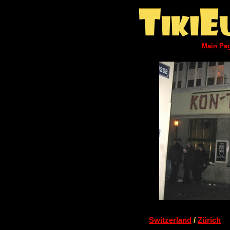
Main Pa
Switzerland
/
Zürich