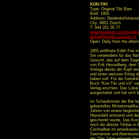
KON-TIKI
Type: Original Tiki Bars
Built: 1955
Address: Niederdorfstrasse
City: 8001 Zürich
T: 044 251 35 77
www.facebook.com/kontiki
aloha@kontiki-zueribar.ch
Open: Daily from the aftern
1955 eröffnete Edith Frei i
Sie verwendete für das Na
Gesicht, das auf dem Segel
von Erik Hesselberg, dem 
Vorlage diente der Kopf ein
und einen weissen König dar
haben soll. Für die Getränk
Buch "Kon-Tiki und ich" v
Verlag erschien. Das Loka
ausgestattet und hat sich b
Im Schaufenster der Bar bef
gebasteltes Miniaturreplika
Jahren von einem begeiste
Heyerdahl entstand und de
geschenkt wurde. Das Kon-T
noch die älteste Tikibar in
Cocktailbar im amerikanisch
Seemänner und Abenteurer, 
der 70er Jahre erlangte da