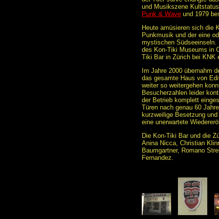
und Musikszene Kultstatu
Punk & Wave
und 1979 bes
Heute amüsieren sich die K
Punkmusik und der eine ode
mystischen Südseeinseln. 
des Kon-Tiki Museums in Os
Tiki Bar in Zürich bei KNK
Im Jahre 2000 übernahm de
das gesamte Haus von Edit
weiter so weitergehen konnt
Besucherzahlen leider kont
der Betrieb komplett einges
Türen nach genau 60 Jahren
kurzweilige Besetzung und
eine unerwartete Wiedereröf
Die Kon-Tiki Bar und die Zü
Anina Nicca, Christian Kli
Baumgartner, Romano Streb
Fernandez.