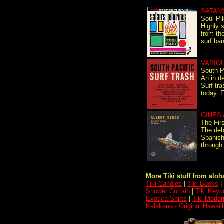
SATAN'
Soul Pi
Highly 
from th
surf ban
VARIO
South P
An in d
Surf tr
today. F
GINES
The Fir
The deb
Spanish
through 
More Tiki stuff from aloha
Tiki Candles
|
Tiki-Books
|
Shower Curtain
|
Tiki Keyc
Exotica Shirts
|
Tiki Moder
Kalakaua - Original Hawaii