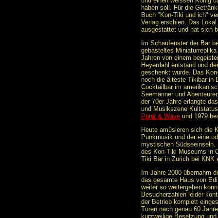
und einen weissen König dar
haben soll. Für die Getränk
Buch "Kon-Tiki und ich" v
Verlag erschien. Das Loka
ausgestattet und hat sich b
Im Schaufenster der Bar bef
gebasteltes Miniaturreplika
Jahren von einem begeiste
Heyerdahl entstand und de
geschenkt wurde. Das Kon-T
noch die älteste Tikibar in
Cocktailbar im amerikanisch
Seemänner und Abenteurer, 
der 70er Jahre erlangte da
und Musikszene Kultstatu
Punk & Wave
und 1979 bes
Heute amüsieren sich die K
Punkmusik und der eine ode
mystischen Südseeinseln. 
des Kon-Tiki Museums in Os
Tiki Bar in Zürich bei KNK
Im Jahre 2000 übernahm de
das gesamte Haus von Edit
weiter so weitergehen konnt
Besucherzahlen leider kont
der Betrieb komplett einges
Türen nach genau 60 Jahren
kurzweilige Besetzung und