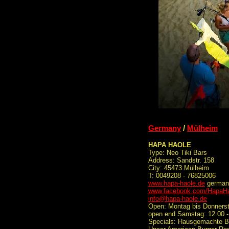
Germany
/
Mülheim
HAPA HAOLE
Type: Neo Tiki Bars
Address: Sandstr. 158
City: 45473 Mülheim
T: 0049208 - 76825006
www.hapa-haole.de
german/
www.facebook.com/HapaHao
info@hapa-haole.de
Open: Montag bis Donnersta
open end Samstag: 12.00 -
Specials: Hausgemachte Bu