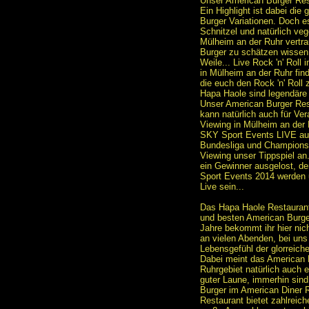
Unser American Burger Rest
Ein Highlight ist dabei die
Burger Variationen. Doch e
Schnitzel und natürlich ve
Mülheim an der Ruhr vertra
Burger zu schätzen wissen.
Weile... Live Rock 'n' Rol
in Mülheim an der Ruhr fin
die euch den Rock 'n' Roll
Hapa Haole sind legendäre 
Unser American Burger Res
kann natürlich auch für Ve
Viewing in Mülheim an der 
SKY Sport Events LIVE auf
Bundesliga und Champions 
Viewing unser Tippspiel an.
ein Gewinner ausgelost, d
Sport Events 2014 werden 
Live sein...
Das Hapa Haole Restaurant
und besten American Burger
Jahre bekommt ihr hier nic
an vielen Abenden, bei uns 
Lebensgefühl der glorreiche
Dabei meint das American
Ruhrgebiet natürlich auch
guter Laune, immerhin sin
Burger im American Diner 
Restaurant bietet zahlreiche