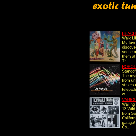
BEACH
Walk Li
My favo
discove
scene a
them at
Tri...
ROBOT
Standof
The my
from un
strikes 
telepat
w...
VARIO
Wailing
13 Wild
from So
Californ
garage!
Co...