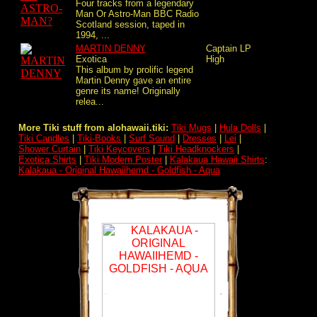
Four tracks from a legendary
Man Or Astro-Man BBC Radio
Scotland session, taped in
1994, ...
MARTIN DENNY
Captain
LP
Exotica
High
This album by prolific legend
Martin Denny gave an entire
genre its name! Originally
relea...
More Tiki stuff from alohawaii.tiki:
Tiki Mugs
|
Hula Dolls
|
Tiki Candles
|
Tiki-Books
|
Surf Sound
|
Dresses
|
Lei
|
Shower Curtain
|
Tiki Keycovers
|
Tiki Headknockers
|
Exotica Shirts
|
Tiki Modern Poster
|
Kalakaua Hawaii Shirts
:
Kalakaua - Original Hawaiihemd - Goldfish - Aqua