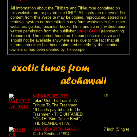
All information about the Tikibars and Tikieurope contained on
this website are for private use ONLY! All rights are reserved. No
content from this Website may be copied, reproduced, stored in a
retrieval system or transmitted in any form whatsoever (i.e. other
websites, guides, fanzines, books, films and so on), without prior
written permission from the publisher
Lurker Grand
(representing
Tikieurope). The content found on Tikieurope is exclusive and
should not be available anywhere else, due to the fact that all
information either has been submitted directly by the location
owners or has been created by Tikieurope.
VARIOUS ARTISTS
LP
Takin' Out The Trash! - A
Tribute To The Trashmen
19 bands pay tribute to The
Trashmen - THE UNTAMED
YOUTH "Bird Dance Beat",
THE NEANDERTHA...
MAN OR ASTRO-MAN?
7 inch (Single)
Radio Scotland 1994