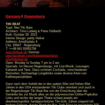
Germany
/
Regensburg
TIKI BEAT
Type: Neo Tiki Bars
Architect: Timo Ludwig & Peter Vielberth
Built: October 28. 2013
Interior Design: partly Haikai
Address: Arnulfsplatz 4
City: 93047 Regensburg
T: ++49 941 93081758
www.tikibeat.de/
German
www.facebook.com/tikibeatregensburg
info@tikibeat.de
Open: Monday to Sunday 7 pm to 2 am
Specials: Im Herzen Regensburgs, mit Live-Musik, Lesungen,
Kabarett und Tanz. Dazu schönen Cocktails, verschiedenen
Biersorten, hochwertige Longdrinks sowie diverse Arten von
Kaffeespezialitäten.
Ganz nach dem Vorbild der in den späten 50er und frühen 60er
Jahren in den USA entstandenen Tiki Clubs orientiert sich auch in
der Regensburger Tiki Beat Bar von der Einrichtung über die
Getränke bis zur Musik alles an der polynesischen Götter-Popkultur.
Links und rechts der langen Theke schaut jeweils ein
überlebensgroßer, handgeschnitzter Tiki-Gott, Zähne zeigend mit
breitem Grinsen, durchs Rund der Bar. Jede Figur ist geschätzte 500