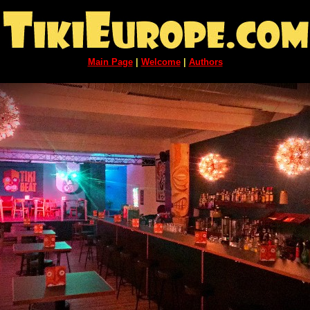
Main Page
|
Welcome
|
Authors