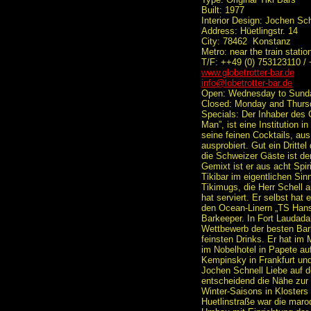
Built: 1977
Interior Design: Jochen Sch
Address: Hüetlingstr. 14
City: 78462 Konstanz
Metro: near the train statio
T/F: ++49 (0) 753123110 /
www.globetrotter-bar.de
info@lobetrotter-bar.de
Open: Wednesday to Sunda
Closed: Monday and Thurs
Specials: Der Inhaber des 
Man”, ist eine Institution 
seine feinen Cocktails, au
ausprobiert. Gut ein Dritte
die Schweizer Gäste ist der
Gemixt ist er aus acht Spiri
Tikibar im eigentlichen Sin
Tikimugs, die Herr Schell
hat serviert. Er selbst hat
den Ocean-Linern „TS Hans
Barkeeper. In Fort Laudada
Wettbewerb der besten Bark
feinsten Drinks. Er hat im 
im Nobelhotel in Papete auf
Kempinsky in Frankfurt und
Jochen Schnell Liebe auf de
entscheidend die Nähe zur 
Winter-Saisons in Klosters
Huetlinstraße war die marod