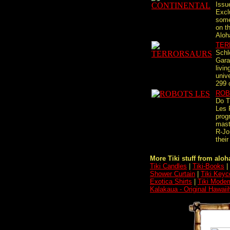
Issu
Excl
some
on t
Aloh
TER
Schl
Gara
livin
univ
299 c
ROB
Do T
Les 
pro
mast
R-Jo
their
More Tiki stuff from aloha
Tiki Candles
|
Tiki-Books
|
Shower Curtain
|
Tiki Keyc
Exotica Shirts
|
Tiki Moder
Kalakaua - Original Hawaii