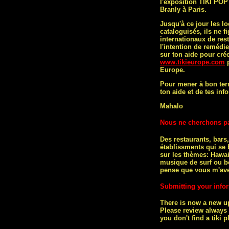
l'exposition TIKI PO
Branly à Paris.
Jusqu'à ce jour les l
cataloguisés, ils ne f
internationaux de res
l'intention de remédi
sur ton aide pour crée
www.tikieurope.com
p
Europe.
Pour mener à bon ter
ton aide et de tes inf
Mahalo
Nous ne cherchons p
Des restaurants, bars,
établissments qui se b
sur les thèmes: Hawai
musique de surf ou b
pense que vous m'av
Submitting your infor
There is now a new up
Please review always f
you don't find a tiki 