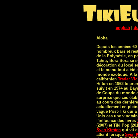
english
|
de
Aloha
Depuis les années 60 
nombreux bars et rest
de la Polynésie, en par
Tahiti, Bora Bora se 
décoration du local e
et le menu tout a été
monde exotique. A l
californien
Trader Vic
Hilton en 1963 le pre
suivit en 1974 au Bay
de Coupe du monde de
surprise que ces étab
au cours des dernière
actuellement en pleine
vague Post-Tiki qui a 
Unis ces une vingtain
l'influence des livres
(2007) et Tiki Pop (20
Sven Kirsten
qui vit e
atteint lorsque
Sven K