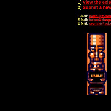
1)
View the exis
2)
Submit a new
E-Mail:
haikai@forbi
E-Mail:
lurker@klang
E-Mail:
sventiki@aol