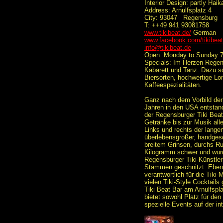
Interior Design: partly Haik
Address: Arnulfsplatz 4
City: 93047 Regensburg
T: ++49 941 93081758
www.tikibeat.de/
German
www.facebook.com/tikibea
info@tikibeat.de
Open: Monday to Sunday 7
Specials: Im Herzen Regen
Kabarett und Tanz. Dazu s
Biersorten, hochwertige Lo
Kaffeespezialitäten.
Ganz nach dem Vorbild der 
Jahren in den USA entstande
der Regensburger Tiki Beat
Getränke bis zur Musik all
Links und rechts der lange
überlebensgroßer, handgesc
breitem Grinsen, durchs Ru
Kilogramm schwer und wurd
Regensburger Tiki-Künstler
Stämmen geschnitzt. Eben 
verantwortlich für die Tiki
vielen Tiki-Style Cocktails
Tiki Beat Bar am Arnulfspl
bietet sowohl Platz für den 
spezielle Events auf der in