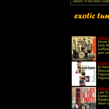
owners or has been creat
VARIO
Desert 
Early M
surfboa
pure su
SATAN'
At Hom
Reissue
Pilgrims
Pilgrims
BABAL
Late To
Quebec 
Babaloo
album o